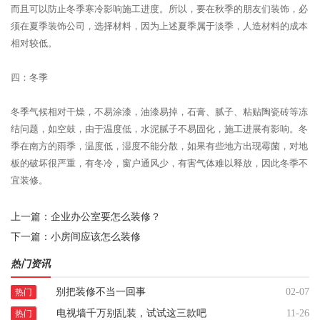
而且可以防止冬季寒冷影响施工进度。所以，要在秋季的朋友们装饰，必
须在夏季装饰公司，选择材料，因为上述夏季属于淡季，人造材料的成本
相对较低。
四：冬季
冬季气候相对干燥，不易涂漆，油漆易掉，石膏、腻子、粘贴陶瓷砖等冻
结问题，如空鼓，由于温度低，水泥腻子不易固化，施工进展有影响。冬
季在南方的雨季，温度低，湿度不能分散，如果有些地方出现霉菌，对地
板的破坏很严重，有冬冷，窗户通风少，有害气体难以释放，因此冬季不
宜装修。
上一篇：
企业办公室要怎么装修？
下一篇：
小房间应该怎么装修
热门资讯
别把装修不当一回事
02-07
热门
电视墙千万别乱装，试试这三款吧
11-26
热门