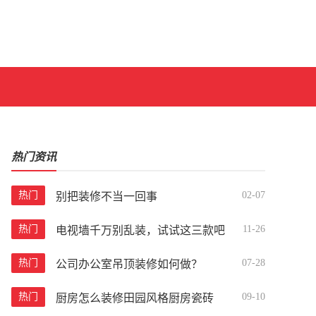
热门资讯
热门
02-07
别把装修不当一回事
热门
11-26
电视墙千万别乱装，试试这三款吧
热门
07-28
公司办公室吊顶装修如何做？
热门
09-10
厨房怎么装修田园风格厨房瓷砖